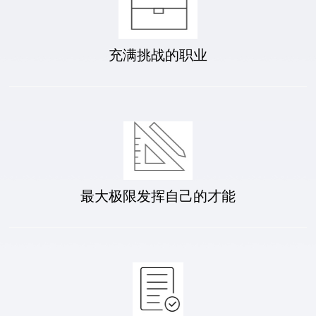
充满挑战的职业
最大极限发挥自己的才能