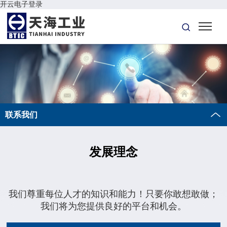
开云电子登录
联系我们
发展理念
我们尊重每位人才的知识和能力！只要你敢想敢做；
我们将为您提供良好的平台和机会。